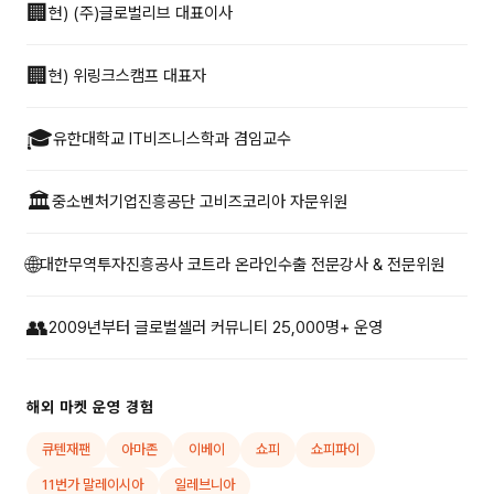
🏢
현) (주)글로벌리브 대표이사
🏢
현) 위링크스캠프 대표자
🎓
유한대학교 IT비즈니스학과 겸임교수
🏛
중소벤처기업진흥공단 고비즈코리아 자문위원
🌐
대한무역투자진흥공사 코트라 온라인수출 전문강사 & 전문위원
👥
2009년부터 글로벌셀러 커뮤니티 25,000명+ 운영
해외 마켓 운영 경험
큐텐재팬
아마존
이베이
쇼피
쇼피파이
11번가 말레이시아
일레브니아